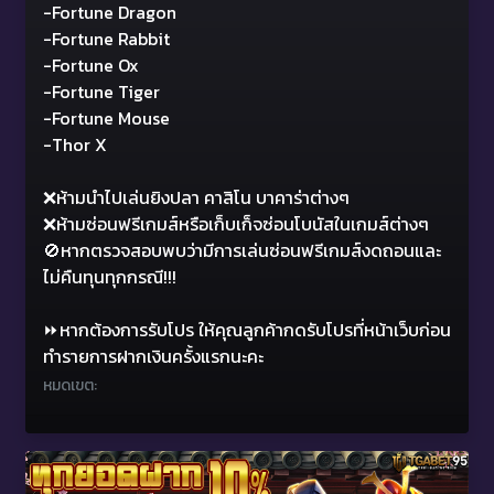
-Fortune Dragon
-Fortune Rabbit
-Fortune Ox
-Fortune Tiger
-Fortune Mouse
-Thor X
❌ห้ามนำไปเล่นยิงปลา คาสิโน บาคาร่าต่างๆ
❌ห้ามซ่อนฟรีเกมส์หรือเก็บเก็จซ่อนโบนัสในเกมส์ต่างๆ
🚫หากตรวจสอบพบว่ามีการเล่นซ่อนฟรีเกมส์งดถอนและ
ไม่คืนทุนทุกกรณี!!!
⏩หากต้องการรับโปร ให้คุณลูกค้ากดรับโปรที่หน้าเว็บก่อน
ทำรายการฝากเงินครั้งแรกนะคะ
หมดเขต: